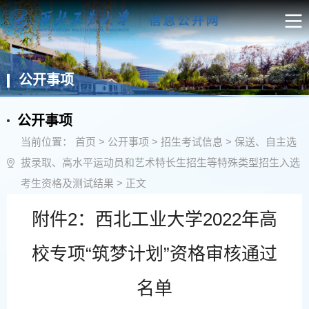
公开事项
公开事项
当前位置：
首页
>
公开事项
>
招生考试信息
>
保送、自主选
拔录取、高水平运动员和艺术特长生招生等特殊类型招生入选
考生资格及测试结果
> 正文
附件2：西北工业大学2022年高
校专项“筑梦计划”资格审核通过
名单